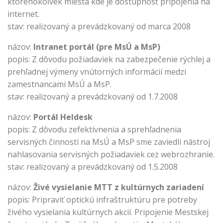
ktoréhokoľvek miesta kde je dostupnosť pripojenia na
internet.
stav: realizovaný a prevádzkovaný od marca 2008
názov:
Intranet portál (pre MsÚ a MsP)
popis: Z dôvodu požiadaviek na zabezpečenie rýchlej a
prehľadnej výmeny vnútorných informácií medzi
zamestnancami MsÚ a MsP.
stav: realizovaný a prevádzkovaný od 1.7.2008
názov:
Portál Heldesk
popis: Z dôvodu zefektívnenia a sprehľadnenia
servisných činností na MsÚ a MsP sme zaviedli nástroj
nahlasovania servisných požiadaviek cez webrozhranie.
stav: realizovaný a prevádzkovaný od 1.5.2008
názov:
Živé vysielanie MTT z kultúrnych zariadení
popis: Pripraviť optickú infraštruktúru pre potreby
živého vysielania kultúrnych akcií. Pripojenie Mestskej