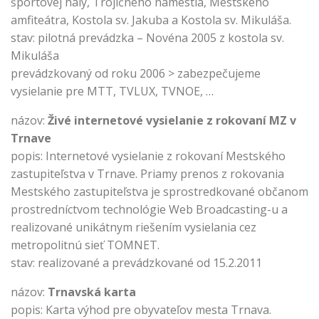
športovej haly, Trojičného námestia, Mestského
amfiteátra, Kostola sv. Jakuba a Kostola sv. Mikuláša.
stav: pilotná prevádzka – Novéna 2005 z kostola sv.
Mikuláša
prevádzkovaný od roku 2006 > zabezpečujeme
vysielanie pre MTT, TVLUX, TVNOE, …
názov:
Živé internetové vysielanie z rokovaní MZ v
Trnave
popis: Internetové vysielanie z rokovaní Mestského
zastupiteľstva v Trnave. Priamy prenos z rokovania
Mestského zastupiteľstva je sprostredkované občanom
prostredníctvom technológie Web Broadcasting-u a
realizované unikátnym riešením vysielania cez
metropolitnú sieť TOMNET.
stav: realizované a prevádzkované od 15.2.2011
názov:
Trnavská karta
popis: Karta výhod pre obyvateľov mesta Trnava.