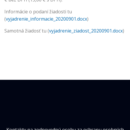
Informácie o podaní žiadosti tu
(
vyjadrenie_informacie_20200901.docx
)
Samotná žiadosť tu (
vyjadrenie_ziadost_20200901.docx
)
Kontakty na zodpovednú osobu za ochranu osobných