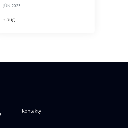
JÚN 2023
« aug
Kontakty
a