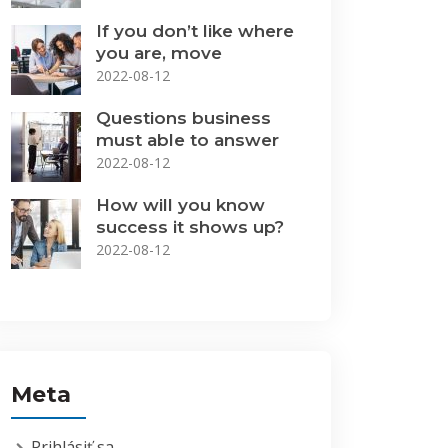
If you don’t like where
you are, move
2022-08-12
Questions business
must able to answer
2022-08-12
How will you know
success it shows up?
2022-08-12
Meta
Prihlásiť sa