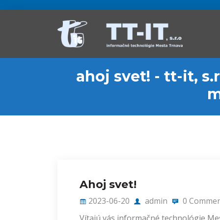
ahoj svet! - tt-it, 
m
Ahoj svet!
2023-06-20
admin
0 Commen
Vítajú vás informačné technológie Me