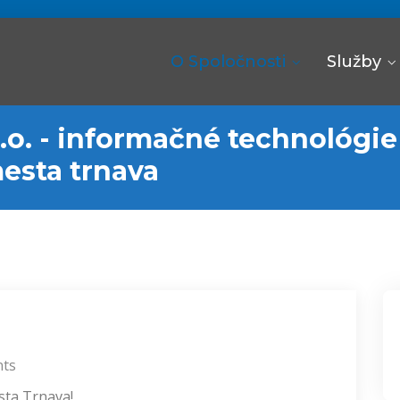
O Spoločnosti
Služby
s.r.o. - informačné technológie
esta trnava
ts
sta Trnava!