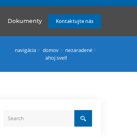
Kontaktujte nás
Dokumenty
navigácia
domov
nezaradené
ahoj svet!